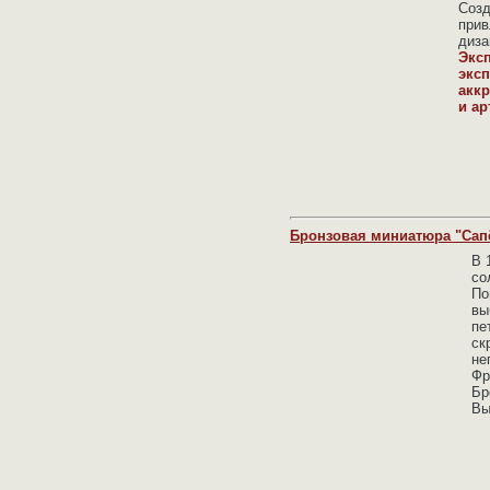
Созд
прив
диза
Эксп
экс
акк
и ар
Бронзовая миниатюра "Сапёр
В 
со
По
вы
пе
ск
не
Фр
Бр
Вы