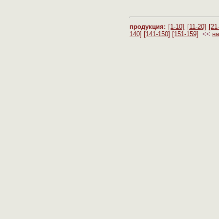
продукция:
[1-10]
[11-20]
[21
140]
[141-150]
[151-159]
<<
на