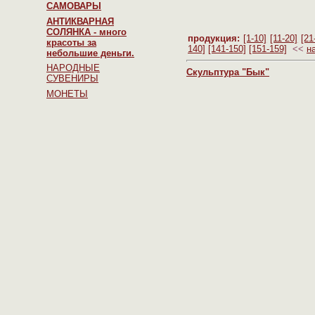
САМОВАРЫ
АНТИКВАРНАЯ
СОЛЯНКА - много
продукция:
[1-10]
[11-20]
[21
красоты за
140]
[141-150]
[151-159]
<<
н
небольшие деньги.
НАРОДНЫЕ
Скульптура "Бык"
СУВЕНИРЫ
МОНЕТЫ