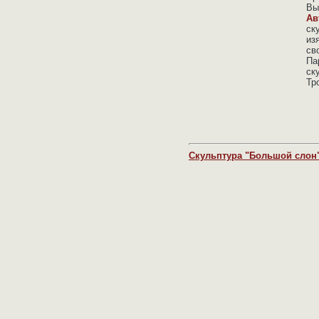
Вы
Ав
ск
из
св
Па
ск
Тр
Скульптура "Большой слон