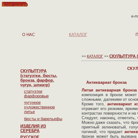
e-m
О НАС
КАТАЛОГ
СКУЛЬПТУРА (с
>>
КАТАЛОГ
>>
СКУЛ
СКУЛЬПТУРА
(статуэтки, бюсты,
бронза, фарфор,
Антиквариат бронза
чугун, шпиатр)
Литая антикварная бронза
статуэтки
композиция в бронзе может
фарфоровые
сложными, далекими от основ
чугунное
Кроме того,
антиквариат и
художественное
отражает его резкими, ярким
литье
контрастах поверхности и на
Следует, наконец, отметить,
бюсты и барельефы
Можно даже сказать, что бро
ИЗДЕЛИЯ ИЗ
приятный зеленоватый, голу
СЕРЕБРА
патиной, что придает
антик
бронзе может быть вызвана 
РУССКОЕ