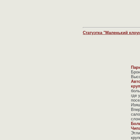
Статуэтка "Маленький клоу
Пари
Брон
Высо
Авто
круп
боль
где 
посе
Изящ
Впер
сало
слон
Боль
Чип
Этли
круп