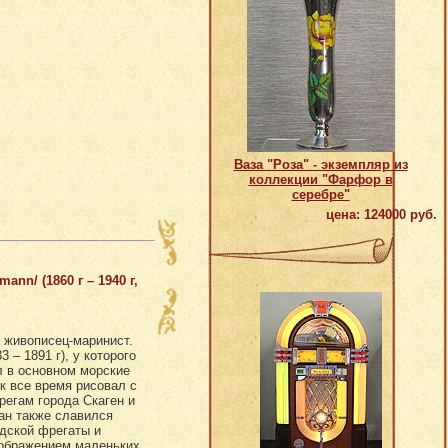
Ваза "Роза" - экземпляр из
коллекции "Фарфор в
серебре"
цена: 124000 руб.
n/ (1860 г – 1940 г,
 живописец-маринист.
– 1891 г), у которого
л в основном морские
к все время рисовал с
регам города Скаген и
н также славился
дской фрегаты и
зображением маленьких