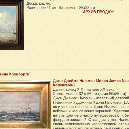
Доска, масло.
Размер 35х41 см, без рамы – 26х32 см.
АРХИВ ПРОДАЖ
ейде Кронборга"
Джон Джеймс Ньюман /Johan James Neuman
Копенгаген)
Дания, конец XIX - начало XX века.
Холст, масло, 32 х 66 см (рама 50х86 см).
Джон Джеймс Ньюман - известный датский
Племянник художника Карла Ньюмана (1833 
он и учился живописи. Джон Ньюман писа
пейзажи и изображения кораблей. Художни
натуры для чего часто путешествовал к бе
фьордам западной Ютландии. Джон Ньюма
своим великолепным изображением ютлан
сериями морских береговых пейзажей с и