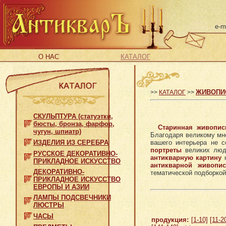
e-m
О НАС
КАТАЛОГ
ЖИВОПИС
>>
КАТАЛОГ
>>
СКУЛЬПТУРА (статуэтки,
бюсты, бронза, фарфор,
Старинная живопис
чугун, шпиатр)
Благодаря великому мно
ИЗДЕЛИЯ ИЗ СЕРЕБРА
вашего интерьера не 
портреты
великих люде
РУССКОЕ ДЕКОРАТИВНО-
антикварную картину
н
ПРИКЛАДНОЕ ИСКУССТВО
антикварной живопис
ДЕКОРАТИВНО-
тематической подборко
ПРИКЛАДНОЕ ИСКУССТВО
ЕВРОПЫ И АЗИИ
ЛАМПЫ ПОДСВЕЧНИКИ
ЛЮСТРЫ
ЧАСЫ
продукция:
[1-10]
[11-2