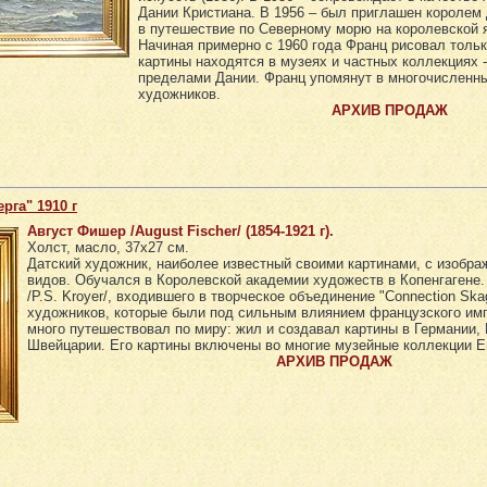
Дании Кристиана. В 1956 – был приглашен королем
в путешествие по Северному морю на королевской я
Начиная примерно с 1960 года Франц рисовал только
картины находятся в музеях и частных коллекциях -
пределами Дании. Франц упомянут в многочисленн
художников.
АРХИВ ПРОДАЖ
рга" 1910 г
Август Фишер /August Fischer/ (1854-1921 г).
Холст, масло, 37х27 см.
Датский художник, наиболее известный своими картинами, с изобра
видов. Обучался в Королевской академии художеств в Копенгагене.
/P.S. Kroyer/, входившего в творческое объединение "Connection Ska
художников, которые были под сильным влиянием французского им
много путешествовал по миру: жил и создавал картины в Германии, 
Швейцарии. Его картины включены во многие музейные коллекции Е
АРХИВ ПРОДАЖ