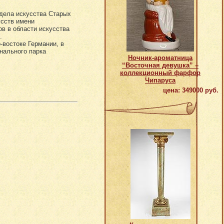
дела искусства Старых
усств имени
в в области искусства
.
-востоке Германии, в
нального парка
Ночник-ароматница
“Восточная девушка” –
коллекционный фарфор
Чипаруса
цена: 349000 руб.