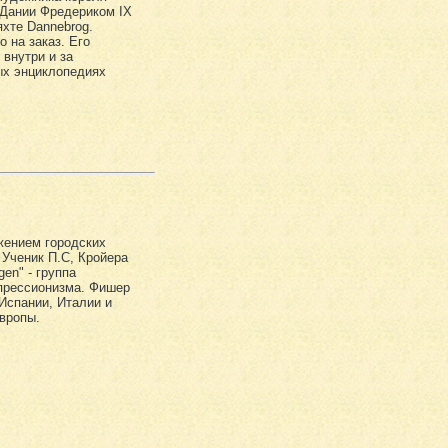
 Дании Фредериком IX
хте Dannebrog.
 на заказ. Его
 внутри и за
ых энциклопедиях
жением городских
 Ученик П.С, Кройера
gen" - группа
прессионизма. Фишер
Испании, Италии и
вропы.