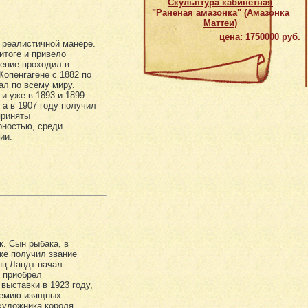
Скульптура кабинетная
"Раненая амазонка" (Амазонка
Маттеи)
цена: 1750000 руб.
 реалистичной манере.
итоге и привело
чение проходил в
опенгагене с 1882 по
ал по всему миру.
и уже в 1893 и 1899
а в 1907 году получил
приняты
рностью, среди
ии.
к. Сын рыбака, в
же получил звание
нц Ландт начал
н приобрел
выставки в 1923 году,
адемию изящных
 художника короля