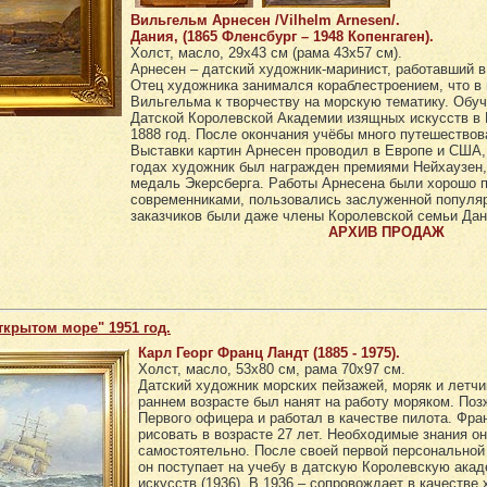
Вильгельм Арнесен /Vilhelm Arnesen/.
Дания, (1865 Фленсбург – 1948 Копенгаген).
Холст, масло, 29х43 см (рама 43х57 см).
Арнесен – датский художник-маринист, работавший в
Отец художника занимался кораблестроением, что в 
Вильгельма к творчеству на морскую тематику. Обу
Датской Королевской Академии изящных искусств в К
1888 год. После окончания учёбы много путешествов
Выставки картин Арнесен проводил в Европе и США, 
годах художник был награжден премиями Нейхаузен, 
медаль Экерсберга. Работы Арнесена были хорошо 
современниками, пользовались заслуженной популя
заказчиков были даже члены Королевской семьи Дан
АРХИВ ПРОДАЖ
ткрытом море" 1951 год.
Карл Георг Франц Ландт (1885 - 1975).
Холст, масло, 53х80 см, рама 70х97 см.
Датский художник морских пейзажей, моряк и летчи
раннем возрасте был нанят на работу моряком. Поз
Первого офицера и работал в качестве пилота. Фра
рисовать в возрасте 27 лет. Необходимые знания о
самостоятельно. После своей первой персональной 
он поступает на учебу в датскую Королевскую ак
искусств (1936). В 1936 – сопровождает в качестве