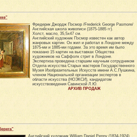
чке"
Фредерик Джордж Пэсмор /Frederick George Pasmore/
Английская школа живописи (1875-1885 гг).
Холст, масло, 35,5х47 см.
Английский художник Пэсмор известен как автор
жанровых картин. Он жил и работал в Лондоне между
1875-ми и 1885-ми годами. За это время им было
показано 15 картин на выставках Общества
художников на Саффолк стрит в Лондоне.
Экспертиза проведена старшим научным сотрудником
Отдела искусства Старых мастеров Государственного
Музея Изобразительных Искусств имени А.С.Пушкина,
членом Национальной организации экспертов в
области искусства (НОЭКСИ), кандидатом
искусствоведения Савинской Л.Ю.
АРХИВ ПРОДАЖ
берега"
Английский художник William Daniel Penny (1834-1924).