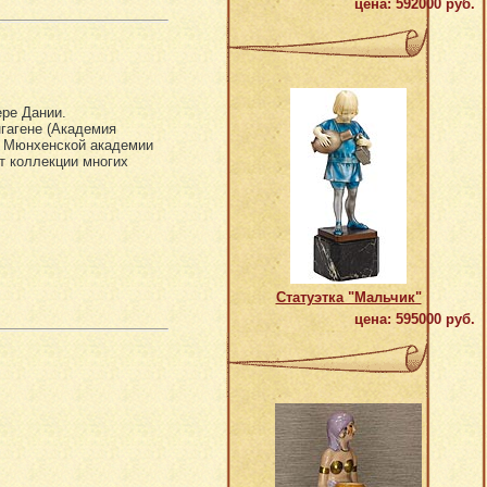
цена: 592000 руб.
ере Дании.
гагене (Академия
м Мюнхенской академии
т коллекции многих
Статуэтка "Мальчик"
цена: 595000 руб.