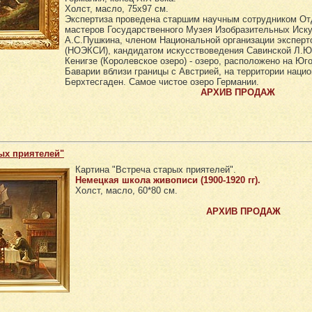
Холст, масло, 75х97 см.
Экспертиза проведена старшим научным сотрудником От
мастеров Государственного Музея Изобразительных Иск
А.С.Пушкина, членом Национальной организации эксперто
(НОЭКСИ), кандидатом искусствоведения Савинской Л.Ю
Кенигзе (Королевское озеро) - озеро, расположено на Юго
Баварии вблизи границы с Австрией, на территории нацио
Берхтесгаден. Самое чистое озеро Германии.
АРХИВ ПРОДАЖ
ых приятелей"
Картина "Встреча старых приятелей".
Немецкая школа живописи (1900-1920 гг).
Холст, масло, 60*80 см.
АРХИВ ПРОДАЖ