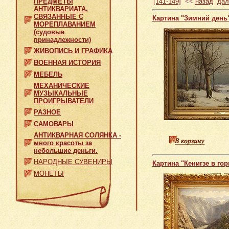
[141-149]
<<
назад
дал
ПРЕДМЕТЫ
АНТИКВАРИАТА,
СВЯЗАННЫЕ С
Картина "Зимний день" 
МОРЕПЛАВАНИЕМ
(судовые
принадлежности)
ЖИВОПИСЬ И ГРАФИКА
ВОЕННАЯ ИСТОРИЯ
МЕБЕЛЬ
МЕХАНИЧЕСКИЕ
МУЗЫКАЛЬНЫЕ
ПРОИГРЫВАТЕЛИ
РАЗНОЕ
САМОВАРЫ
АНТИКВАРНАЯ СОЛЯНКА -
много красоты за
небольшие деньги.
НАРОДНЫЕ СУВЕНИРЫ
Картина "Кенигзе в го
МОНЕТЫ