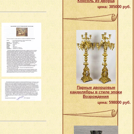
Консоль из дворца
цена: 385000 руб.
Парные дворцовые
канделябры в стиле эпохи
Возрождения
цена: 598000 руб.