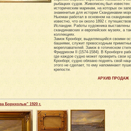
рыбацких судов. Живописец был известен 
историческим маринам, на которых он зап
знаменитые для истории Скандинавии мор
Ньюман работал в основном на скандинав
известно, что он около 1892 г. путешество
Исландии. Работы художника выставлены 
скандинавских и европейских музеях, а та
коллекциях.
Замок Кронборг, выделяющийся своими о
башнями, служит превосходным приметны
мореплавателей. Замок в готическом стил
Фридрихом II (1574-1584). В Кронборге раб
где каждое судно может проверить свои х
Кронборг, судно обязано поднять свой на
этого не сделает, то ему напоминают пуш
крепости.
АРХИВ ПРОДАЖ
ва Борнхольм" 1920 г.