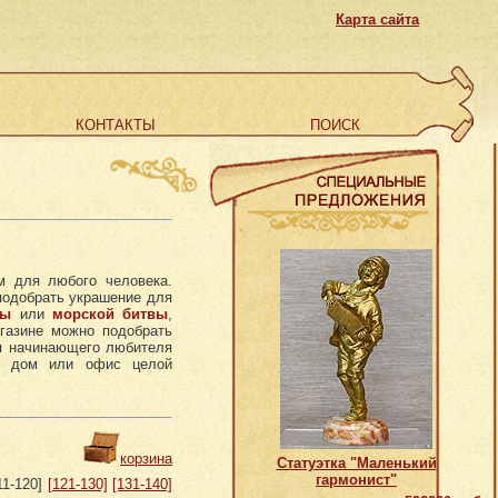
Карта сайта
КОНТАКТЫ
ПОИСК
м для любого человека.
подобрать украшение для
ты
или
морской битвы
,
газине можно подобрать
ля начинающего любителя
ть дом или офис целой
корзина
Статуэтка "Маленький
гармонист"
11-120]
[121-130]
[131-140]