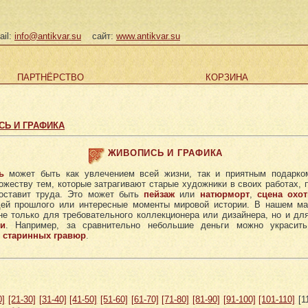
ail:
info@antikvar.su
сайт:
www.antikvar.su
ПАРТНЁРСТВО
КОРЗИНА
Ь И ГРАФИКА
ЖИВОПИСЬ И ГРАФИКА
ь
может быть как увлечением всей жизни, так и приятным подарко
жеству тем, которые затрагивают старые художники в своих работах, 
составит труда. Это может быть
пейзаж
или
натюрморт
,
сцена охо
й прошлого или интересные моменты мировой истории. В нашем ма
е только для требовательного коллекционера или дизайнера, но и д
и
. Например, за сравнительно небольшие деньги можно украси
й
старинных гравюр
.
0]
[21-30]
[31-40]
[41-50]
[51-60]
[61-70]
[71-80]
[81-90]
[91-100]
[101-110]
[1