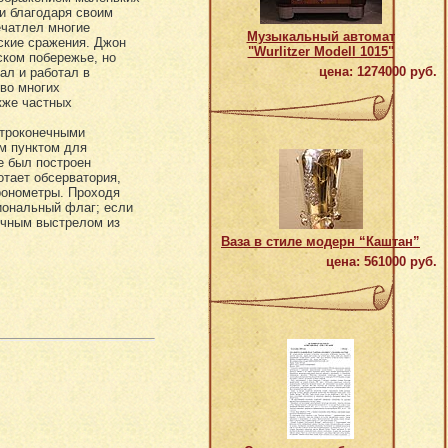
и благодаря своим
ечатлел многие
Музыкальный автомат
ские сражения. Джон
"Wurlitzer Modell 1015"
ском побережье, но
цена: 1274000 руб.
вал и работал в
во многих
кже частных
строконечными
м пунктом для
е был построен
отает обсерватория,
ронометры. Проходя
циональный флаг; если
ечным выстрелом из
Ваза в стиле модерн “Каштан”
цена: 561000 руб.