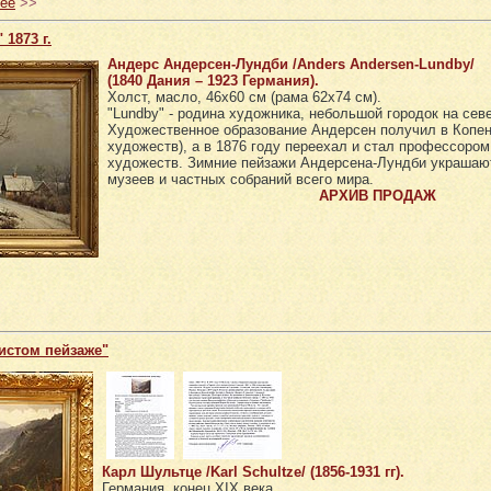
ее
>>
1873 г.
Андерс Андерсен-Лундби /Anders Andersen-Lundby/
(1840 Дания – 1923 Германия).
Холст, масло, 46х60 см (рама 62х74 см).
"Lundby" - родина художника, небольшой городок на сев
Художественное образование Андерсен получил в Копен
художеств), а в 1876 году переехал и стал профессоро
художеств. Зимние пейзажи Андерсена-Лундби украшаю
музеев и частных собраний всего мира.
АРХИВ ПРОДАЖ
ристом пейзаже"
Карл Шультце /Karl Schultze/ (1856-1931 гг).
Германия, конец XIX века.