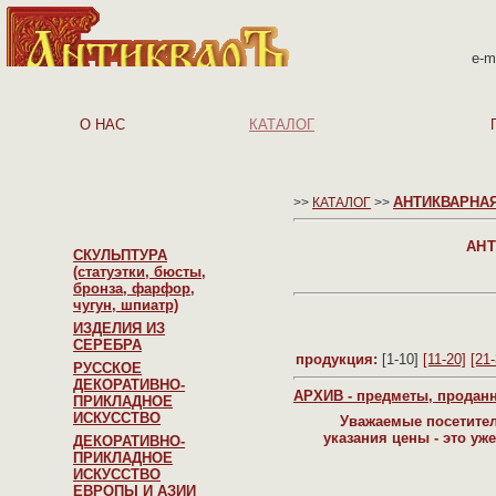
e-m
О НАС
КАТАЛОГ
АНТИКВАРНАЯ 
>>
КАТАЛОГ
>>
АНТ
СКУЛЬПТУРА
(статуэтки, бюсты,
бронза, фарфор,
чугун, шпиатр)
ИЗДЕЛИЯ ИЗ
СЕРЕБРА
продукция:
[1-10]
[11-20]
[21-
РУССКОЕ
ДЕКОРАТИВНО-
АРХИВ - предметы, проданн
ПРИКЛАДНОЕ
ИСКУССТВО
Уважаемые посетител
указания цены - это у
ДЕКОРАТИВНО-
ПРИКЛАДНОЕ
ИСКУССТВО
ЕВРОПЫ И АЗИИ